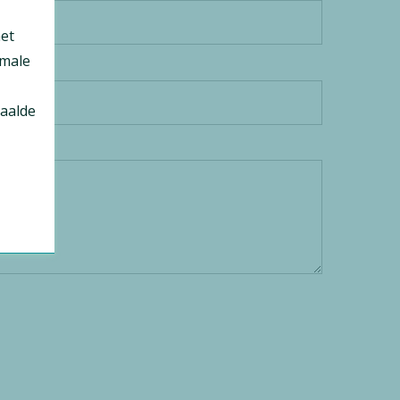
et
imale
paalde