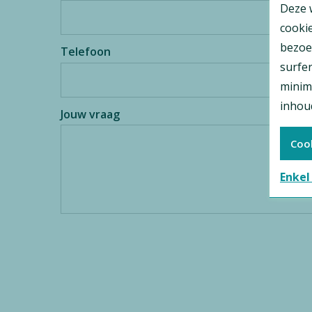
Deze 
cooki
bezoe
Telefoon
surfer
minim
inhoud
Jouw vraag
Coo
Enkel
Gelieve dit veld leeg te laten